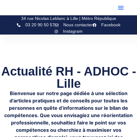
34 rue Nicolas Leblanc à Lille | Métro République
Bilan De Compétences ADH
Bilan D’ori
Espace Béné
03 20 90 50 57
Nous contacter
Facebook
Instagram
Actualité RH - ADHOC -
Lille
Bienvenue sur notre page dédiée à une sélection
d’articles pratiques et de conseils pour toutes les
personnes en quête d’informations sur le bilan de
compétences. Que vous envisagiez une réorientation
professionnelle, souhaitiez faire le point sur vos
compétences ou cherchiez à maximiser vos