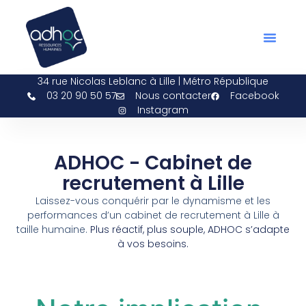
Bilan De Compétences ADH
Espace Bén
34 rue Nicolas Leblanc à Lille | Métro République
03 20 90 50 57
Nous contacter
Facebook
Instagram
ADHOC - Cabinet de
recrutement à Lille
Laissez-vous conquérir par le dynamisme et les
performances d’un cabinet de recrutement à Lille à
taille humaine.
Plus réactif, plus souple, ADHOC s’adapte
à vos besoins.