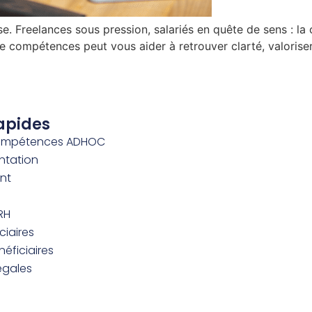
se. Freelances sous pression, salariés en quête de sens : la
compétences peut vous aider à retrouver clarté, valoriser 
apides
compétences ADHOC
entation
nt
RH
ciaires
éficiaires
égales