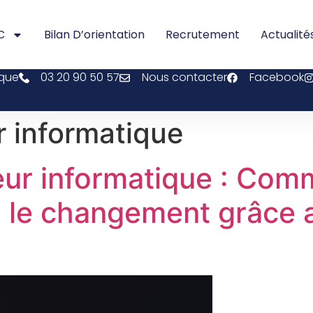
C
Bilan D’orientation
Recrutement
Actualité
ique
03 20 90 50 57
Nous contacter
Facebook
r informatique
eur informatique : Com
 le changement grâce a