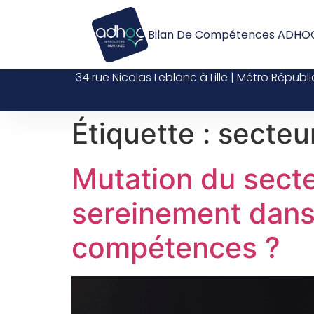
Bilan De Compétences ADHO
34 rue Nicolas Leblanc à Lille | Métro Républ
Étiquette :
secteu
Mutation du sect
sereinement dans
compétences ?