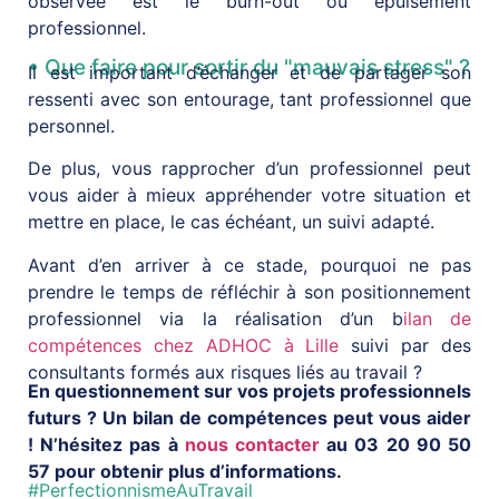
observée est le burn-out ou épuisement
professionnel.
• Que faire pour sortir du "mauvais stress" ?
Il est important d’échanger et de partager son
ressenti avec son entourage, tant professionnel que
personnel.
De plus, vous rapprocher d’un professionnel peut
vous aider à mieux appréhender votre situation et
mettre en place, le cas échéant, un suivi adapté.
Avant d’en arriver à ce stade, pourquoi ne pas
prendre le temps de réfléchir à son positionnement
professionnel via la réalisation d’un b
ilan de
compétences chez ADHOC à Lille
suivi par des
consultants formés aux risques liés au travail ?
En questionnement sur vos projets professionnels
futurs ? Un bilan de compétences peut vous aider
!
N’hésitez pas à
nous contacter
au 03 20 90 50
57 pour obtenir plus d’informations.
#PerfectionnismeAuTravail