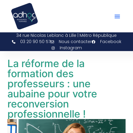
Bilan De Compétences ADH
Espace Bén
34 rue Nicolas Leblanc à Lille | Métro République
03 20 90 50 57
Nous contacter
Facebook
Instagram
La réforme de la
formation des
professeurs : une
aubaine pour votre
reconversion
professionnelle !