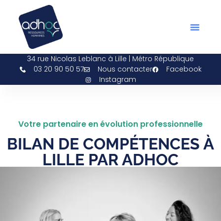
Bilan De Compétences ADH
Espace Bén
34 rue Nicolas Leblanc à Lille | Métro République
03 20 90 50 57
Nous contacter
Facebook
Instagram
Votre partenaire en évolution professionnelle
BILAN DE COMPÉTENCES À
LILLE PAR ADHOC