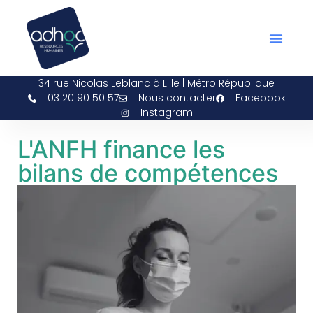
Bilan De Compétences ADH
Espace Bén
34 rue Nicolas Leblanc à Lille | Métro République
03 20 90 50 57
Nous contacter
Facebook
Instagram
L'ANFH finance les
bilans de compétences